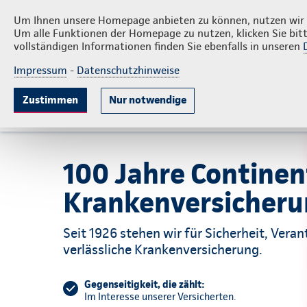
Privatkunden
Firmenkunden
Über 
Um Ihnen unsere Homepage anbieten zu können, nutzen wir v
Um alle Funktionen der Homepage zu nutzen, klicken Sie bitt
vollständigen Informationen finden Sie ebenfalls in unseren
Impressum
-
Datenschutzhinweise
Krankenversicherung
Lebensversicherun
Zustimmen
Nur notwendige
Vertrauen, das bleibt.
Finanzielle Stärke
Unse
100 Jahre Continen
Krankenversicher
Seit 1926 stehen wir für Sicherheit, Ver
verlässliche Krankenversicherung.
Gegenseitigkeit, die zählt:
Im Interesse unserer Versicherten.