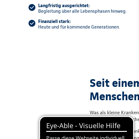
Langfristig ausgerichtet:
Begleitung über alle Lebensphasen hinweg.
Finanziell stark:
Heute und für kommende Generationen.
Seit eine
Menschen 
Was als kleine Kranke
unabhängigen Versich
Die Continentale Kra
in einer klaren Haltu