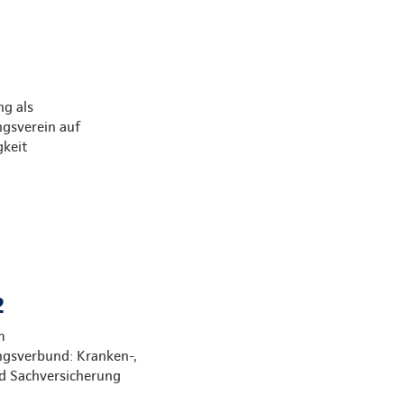
g als
ngsverein auf
gkeit
2
m
ngsverbund: Kranken-,
d Sachversicherung