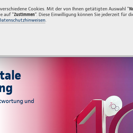
uns
Karriere
Su
erschiedene Cookies. Mit der von Ihnen getätigten Auswahl "
N
e auf "
Zustimmen
". Diese Einwilligung können Sie jederzeit für
Datenschutzhinweisen
.
g
Sach- und Unfallversicherung
Service
re Produkte
Mehr zum Jubiläum
tale
ung
antwortung und