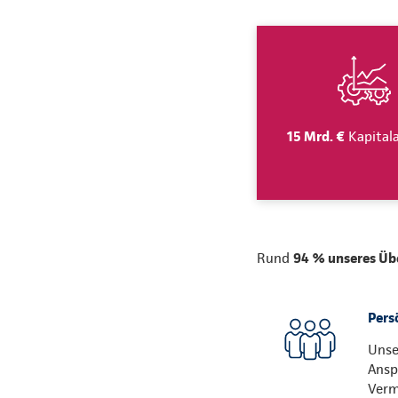
15 Mrd. €
Kapital
Rund
94 % unseres Üb
Persö
Unse
Ansp
Verm