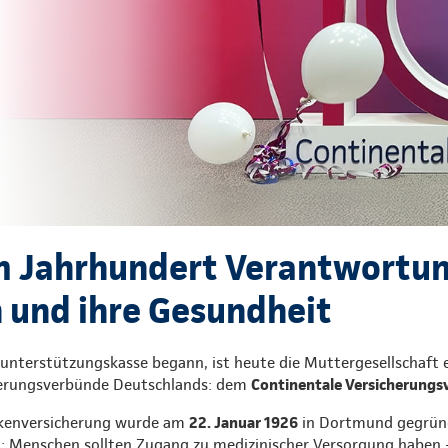
m Jahrhundert Verantwortun
und ihre Gesundheit
nunterstützungskasse begann, ist heute die Muttergesellschaft 
erungsverbünde Deutschlands: dem
Continentale Versicherungs
nkenversicherung wurde am
22. Januar 1926
in Dortmund gegründe
ng: Menschen sollten Zugang zu medizinischer Versorgung haben 