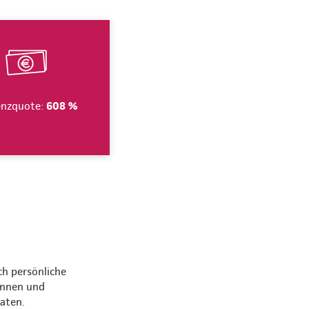
enzquote:
608 %
ch persönliche
innen und
raten.