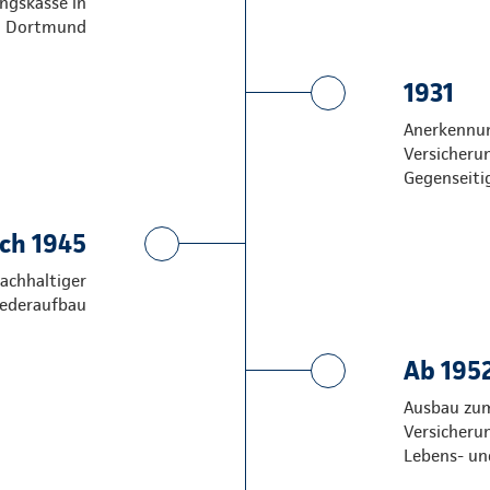
ngskasse in
Dortmund
1931
Anerkennun
Versicheru
Gegenseiti
ch 1945
achhaltiger
ederaufbau
Ab 195
Ausbau zu
Versicheru
Lebens- un