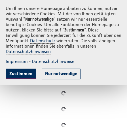
Login
S
Continentale vor Ort
Um Ihnen unsere Homepage anbieten zu können, nutzen
wir verschiedene Cookies. Mit der von Ihnen getätigten
Auswahl "
Nur notwendige
" setzen wir nur essentielle
benötigte Cookies. Um alle Funktionen der Homepage zu
nutzen, klicken Sie bitte auf "
Zustimmen
". Diese
Einwilligung können Sie jederzeit für die Zukunft über den
Menüpunkt
Datenschutz
widerrufen. Die vollständigen
Informationen finden Sie ebenfalls in unseren
Zahnschutz nach Maß –
Datenschutzhinweisen
.
jetzt Beratung starten!
Impressum
-
Datenschutzhinweise
Zustimmen
Nur notwendige