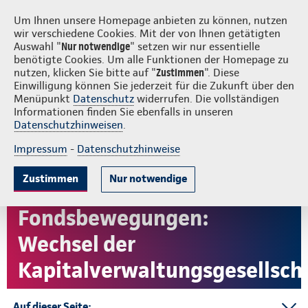
Login
S
Continentale vor Ort
Um Ihnen unsere Homepage anbieten zu können, nutzen
wir verschiedene Cookies. Mit der von Ihnen getätigten
Auswahl "
Nur notwendige
" setzen wir nur essentielle
benötigte Cookies. Um alle Funktionen der Homepage zu
nutzen, klicken Sie bitte auf "
Zustimmen
". Diese
Einwilligung können Sie jederzeit für die Zukunft über den
Menüpunkt
Datenschutz
widerrufen. Die vollständigen
Informationen finden Sie ebenfalls in unseren
Datenschutzhinweisen
.
Impressum
-
Datenschutzhinweise
Zustimmen
Nur notwendige
Fondsbewegungen:
Wechsel der
Kapitalverwaltungsgesellsch
Auf dieser Seite: