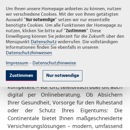
Login
S
Continentale vor Ort
Um Ihnen unsere Homepage anbieten zu können, nutzen
wir verschiedene Cookies. Mit der von Ihnen getätigten
Auswahl "
Nur notwendige
" setzen wir nur essentielle
benötigte Cookies. Um alle Funktionen der Homepage zu
nutzen, klicken Sie bitte auf "
Zustimmen
". Diese
Einwilligung können Sie jederzeit für die Zukunft über den
Individuell, verständlich und
Menüpunkt
Datenschutz
widerrufen. Die vollständigen
Informationen finden Sie ebenfalls in unseren
in Ihrer Nähe
Datenschutzhinweisen
.
Impressum
-
Datenschutzhinweise
Zustimmen
Nur notwendige
Denn die Continentale-Agenturen beraten Sie
kompetent – vor Ort, telefonisch oder oft auch
digital per Onlineberatung. Ob Absichern
Ihrer Gesundheit, Vorsorge für den Ruhestand
oder der Schutz Ihres Eigentums: Die
Continentale bietet Ihnen maßgeschneiderte
Versicherungslösungen – modern, umfassend