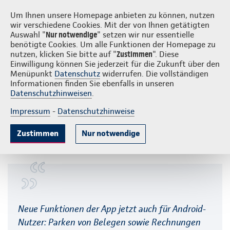
Login
S
Continentale vor Ort
Um Ihnen unsere Homepage anbieten zu können, nutzen
wir verschiedene Cookies. Mit der von Ihnen getätigten
Auswahl "
Nur notwendige
" setzen wir nur essentielle
benötigte Cookies. Um alle Funktionen der Homepage zu
nutzen, klicken Sie bitte auf "
Zustimmen
". Diese
Einwilligung können Sie jederzeit für die Zukunft über den
Hilfe zur RechnungsApp der
Menüpunkt
Datenschutz
widerrufen. Die vollständigen
Informationen finden Sie ebenfalls in unseren
Continentale
Datenschutzhinweisen
.
Impressum
-
Datenschutzhinweise
Auf dieser Seite:
Zustimmen
Nur notwendige
Registrierung
Allgemeine Fragen zur RechnungsApp
Sicherheit
Einreichung
Digitale Postbox
Dokumentenparkplatz
Neue Funktionen der App jetzt auch für Android-
Passwort vergessen
Nutzer: Parken von Belegen sowie Rechnungen