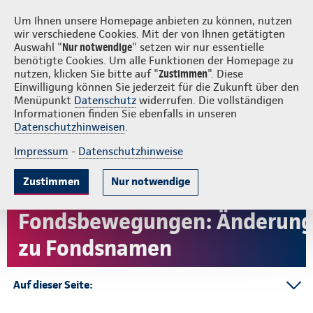
Login
S
Continentale vor Ort
Um Ihnen unsere Homepage anbieten zu können, nutzen
wir verschiedene Cookies. Mit der von Ihnen getätigten
Auswahl "
Nur notwendige
" setzen wir nur essentielle
benötigte Cookies. Um alle Funktionen der Homepage zu
nutzen, klicken Sie bitte auf "
Zustimmen
". Diese
Einwilligung können Sie jederzeit für die Zukunft über den
Menüpunkt
Datenschutz
widerrufen. Die vollständigen
Informationen finden Sie ebenfalls in unseren
Datenschutzhinweisen
.
Impressum
-
Datenschutzhinweise
Zustimmen
Nur notwendige
Fondsbewegungen: Änderun
zu Fondsnamen
Auf dieser Seite:
Aktuelles Jahr