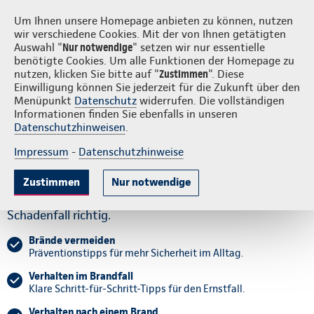
Login
S
Continentale vor Ort
Um Ihnen unsere Homepage anbieten zu können, nutzen
wir verschiedene Cookies. Mit der von Ihnen getätigten
Auswahl "
Nur notwendige
" setzen wir nur essentielle
benötigte Cookies. Um alle Funktionen der Homepage zu
nutzen, klicken Sie bitte auf "
Zustimmen
". Diese
Einwilligung können Sie jederzeit für die Zukunft über den
Brände vorbeugen
Im Brandfall
Brandschaden melden
Mehr zu
Menüpunkt
Datenschutz
widerrufen. Die vollständigen
Informationen finden Sie ebenfalls in unseren
Datenschutzhinweisen
.
Wenn es brennt: Schnell
Impressum
-
Datenschutzhinweise
richtig handeln
Zustimmen
Nur notwendige
So beugen Sie Brandschäden vor und reagieren im
Schadenfall richtig.
Brände vermeiden
Präventionstipps für mehr Sicherheit im Alltag.
Verhalten im Brandfall
Klare Schritt-für-Schritt-Tipps für den Ernstfall.
Verhalten nach einem Brand