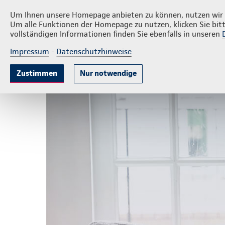
Privatkunden
Firmenkunden
Über 
Um Ihnen unsere Homepage anbieten zu können, nutzen wir v
Um alle Funktionen der Homepage zu nutzen, klicken Sie bitt
vollständigen Informationen finden Sie ebenfalls in unseren
Impressum
-
Datenschutzhinweise
Krankenversicherung
Lebensversicherun
Zustimmen
Nur notwendige
Startseite
Service
Aktuelles
Alles zum E-Rezept bei