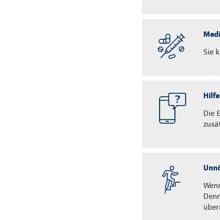
Medi
Sie 
Hilf
Die 
zusä
Unnö
Wenn
Denn
über