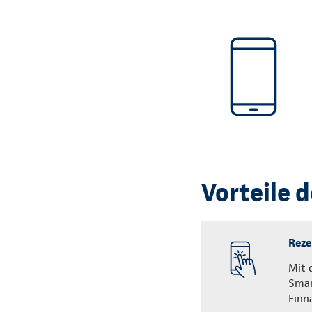
Vorteile 
Rezep
Mit 
Smar
Einn