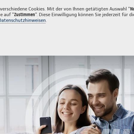
uns
Karriere
Su
erschiedene Cookies. Mit der von Ihnen getätigten Auswahl "
N
e auf "
Zustimmen
". Diese Einwilligung können Sie jederzeit für
Datenschutzhinweisen
.
g
Sach- und Unfallversicherung
Service
 der Continentale