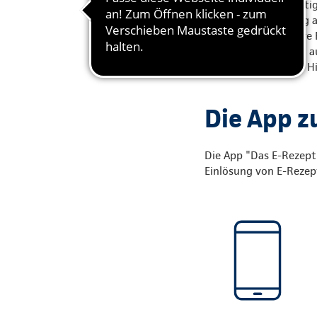
Für apothekenpflichtig
Krankenversicherung a.
dabei eine alternative
erstellt, signiert und
Versicherter mit der H
Die App z
Die App "Das E-Rezept
Einlösung von E-Rezept