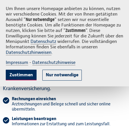
Login
S
Continentale vor Ort
Um Ihnen unsere Homepage anbieten zu können, nutzen
wir verschiedene Cookies. Mit der von Ihnen getätigten
Auswahl "
Nur notwendige
" setzen wir nur essentielle
benötigte Cookies. Um alle Funktionen der Homepage zu
nutzen, klicken Sie bitte auf "
Zustimmen
". Diese
Einwilligung können Sie jederzeit für die Zukunft über den
Krankheitsfall
Kontaktmöglichkeiten
Assistance-Leistungen
Menüpunkt
Datenschutz
widerrufen. Die vollständigen
Informationen finden Sie ebenfalls in unseren
Datenschutzhinweisen
.
Wir unterstützen Sie im
Impressum
-
Datenschutzhinweise
Leistungsfall.
Zustimmen
Nur notwendige
Alles rund um Ihren Leistungsfall in der
Krankenversicherung.
Rechnungen einreichen
Arztrechnungen und Belege schnell und sicher online
übermitteln.
Leistungen beantragen
Informationen zur Erstattung und zum Leistungsfall.