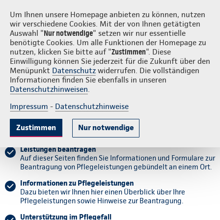
Login
S
Continentale vor Ort
Um Ihnen unsere Homepage anbieten zu können, nutzen
wir verschiedene Cookies. Mit der von Ihnen getätigten
Auswahl "
Nur notwendige
" setzen wir nur essentielle
benötigte Cookies. Um alle Funktionen der Homepage zu
nutzen, klicken Sie bitte auf "
Zustimmen
". Diese
Einwilligung können Sie jederzeit für die Zukunft über den
Antragsablauf
Antrag stellen
Übersicht der Leistungen
Kontak
Menüpunkt
Datenschutz
widerrufen. Die vollständigen
Informationen finden Sie ebenfalls in unseren
Datenschutzhinweisen
.
Unterstützung im Pflegefall
Impressum
-
Datenschutzhinweise
Leistungen der Pflegepflichtversicherung beantragen.
Zustimmen
Nur notwendige
Wir begleiten Sie Schritt für Schritt.
Leistungen beantragen
Auf dieser Seiten finden Sie Informationen und Formulare zur
Beantragung von Pflegeleistungen gebündelt an einem Ort.
Informationen zu Pflegeleistungen
Dazu bieten wir Ihnen hier einen Überblick über Ihre
Pflegeleistungen sowie Hinweise zur Beantragung.
Unterstützung im Pflegefall