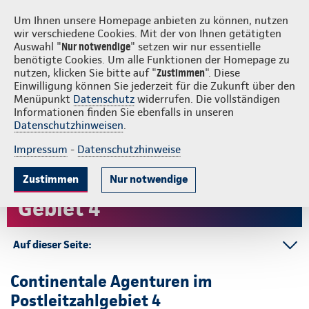
Login
S
Continentale vor Ort
Um Ihnen unsere Homepage anbieten zu können, nutzen
wir verschiedene Cookies. Mit der von Ihnen getätigten
Auswahl "
Nur notwendige
" setzen wir nur essentielle
benötigte Cookies. Um alle Funktionen der Homepage zu
nutzen, klicken Sie bitte auf "
Zustimmen
". Diese
Einwilligung können Sie jederzeit für die Zukunft über den
Menüpunkt
Datenschutz
widerrufen. Die vollständigen
Informationen finden Sie ebenfalls in unseren
Datenschutzhinweisen
.
Impressum
-
Datenschutzhinweise
Continentale vor Ort – PLZ-
Zustimmen
Nur notwendige
Gebiet 4
Auf dieser Seite:
PLZ-4
Continentale Agenturen im
Ansprechpartner-Suche
Postleitzahlgebiet 4
Beratung & Angebot